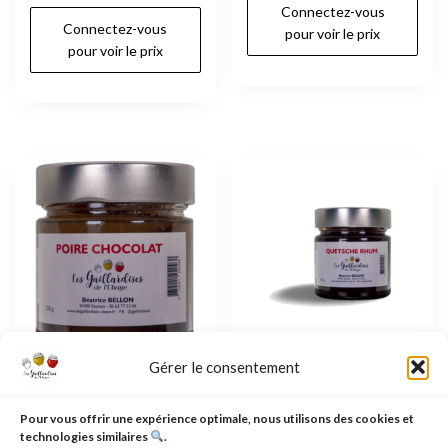
Connectez-vous
Connectez-vous
pour voir le prix
pour voir le prix
Gérer le consentement
Confiture poire au
Confiture Quetsche
chocolat: un délice
Rhum : Une Alliance
Pour vous offrir une expérience optimale, nous utilisons des cookies et
sucré à découvrir
Authentique et
technologies similaires
.
Élégante