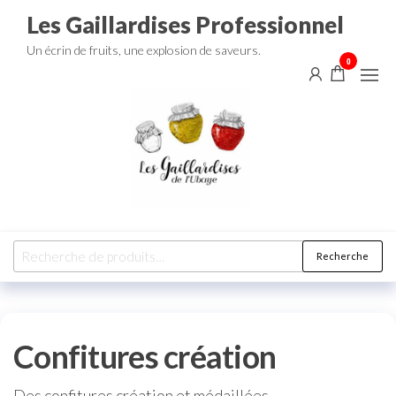
Aller
Les Gaillardises Professionnel
au
Un écrin de fruits, une explosion de saveurs.
contenu
0
Recherche
Recherche
pour :
Confitures création
Des confitures création et médaillées