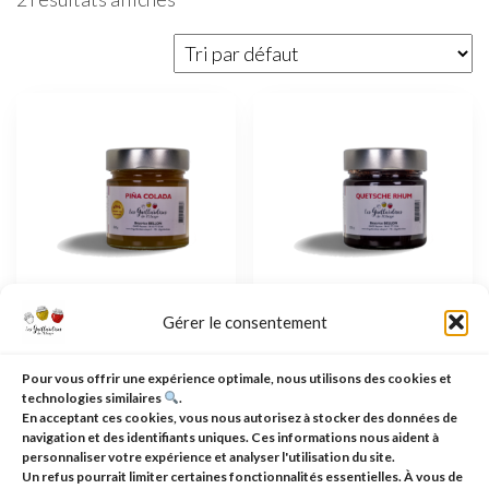
Gérer le consentement
Confiture Pina Colada :
Confiture Quetsche
L’exotisme en pot,
Rhum : Une Alliance
Pour vous offrir une expérience optimale, nous utilisons des cookies et
médaillé d’or
Authentique et
technologies similaires
.
Élégante
En acceptant ces cookies, vous nous autorisez à stocker des données de
Connectez-vous
navigation et des identifiants uniques. Ces informations nous aident à
Connectez-vous
personnaliser votre expérience et analyser l'utilisation du site.
pour voir le prix
Un refus pourrait limiter certaines fonctionnalités essentielles. À vous de
pour voir le prix