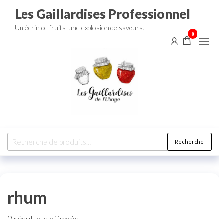
Aller
Les Gaillardises Professionnel
au
Un écrin de fruits, une explosion de saveurs.
contenu
0
Recherche
Recherche
pour :
rhum
2 résultats affichés