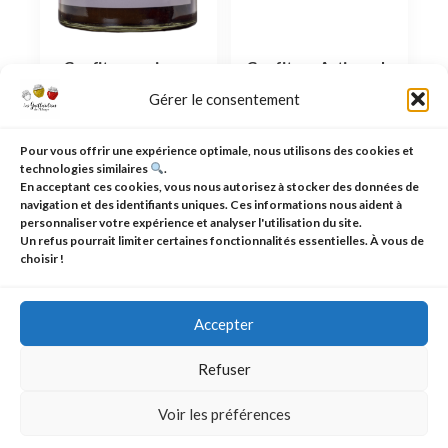
Confiture poire au
Confiture Artisanale
chocolat: un délice
de Fraise – Saveurs
Gérer le consentement
sucré à découvrir
Authentiques
Connectez-
Connectez-
Pour vous offrir une expérience optimale, nous utilisons des cookies et
technologies similaires
.
vous pour voir
vous pour voir
En acceptant ces cookies, vous nous autorisez à stocker des données de
le prix
le prix
navigation et des identifiants uniques. Ces informations nous aident à
personnaliser votre expérience et analyser l'utilisation du site.
Un refus pourrait limiter certaines fonctionnalités essentielles. À vous de
choisir !
Accepter
Refuser
Voir les préférences